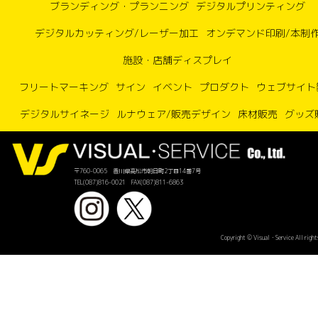
ブランディング・プランニング
デジタルプリンティング
デジタルカッティング/レーザー加工
オンデマンド印刷/本制
施設・店舗ディスプレイ
フリートマーキング
サイン
イベント
プロダクト
ウェブサイト
デジタルサイネージ
ルナウェア/販売デザイン
床材販売
グッズ
〒760-0065 香川県高松市朝日町2丁目14番7号
TEL(087)816-0021 FAX(087)811-6863
Copyright © Visual・Service All right